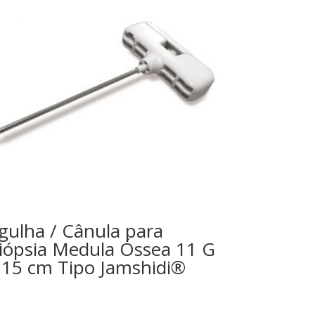
gulha / Cânula para
iópsia Medula Óssea 11 G
 15 cm Tipo Jamshidi®