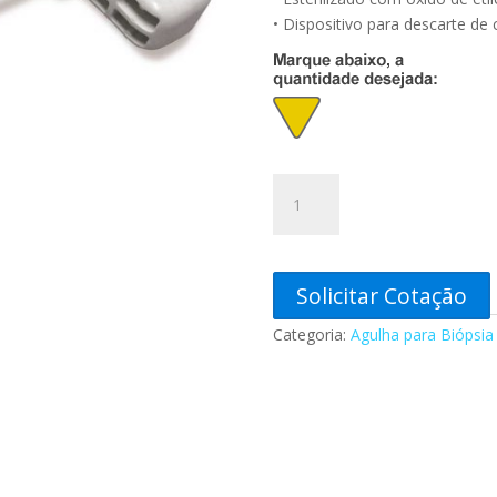
• Dispositivo para descarte de 
Agulha
/
Cânula
para
Biópsia
Solicitar Cotação
Medula
Categoria:
Agulha para Biópsia
Óssea
8
G
x
15
cm
Tipo