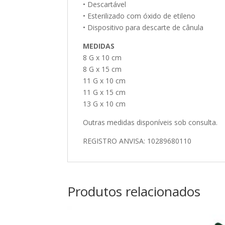
• Descartável
• Esterilizado com óxido de etileno
• Dispositivo para descarte de cânula
MEDIDAS
8 G x 10 cm
8 G x 15 cm
11 G x 10 cm
11 G x 15 cm
13 G x 10 cm
Outras medidas disponíveis sob consulta.
REGISTRO ANVISA: 10289680110
Produtos relacionados