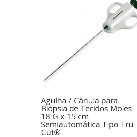
Agulha / Cânula para
Biópsia de Tecidos Moles
18 G x 15 cm
Semiautomática Tipo Tru-
Cut®