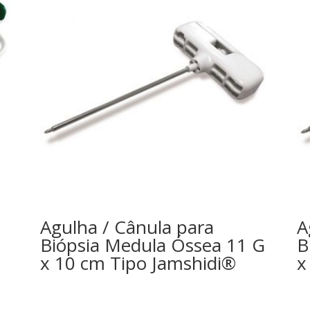
Agulha / Cânula para
A
Biópsia Medula Óssea 11 G
B
x 10 cm Tipo Jamshidi®
x