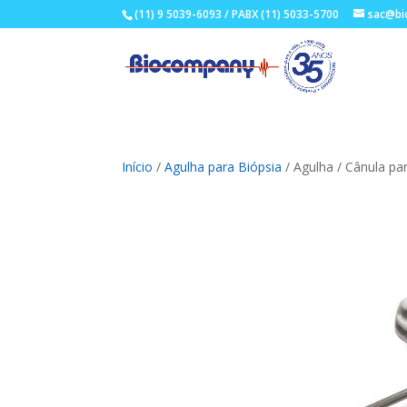
(11) 9 5039-6093 / PABX (11) 5033-5700
sac@bi
Início
/
Agulha para Biópsia
/ Agulha / Cânula pa