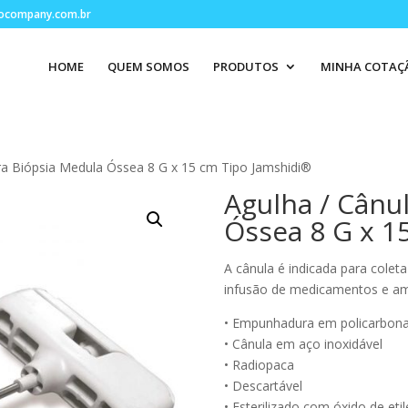
ocompany.com.br
HOME
QUEM SOMOS
PRODUTOS
MINHA COTAÇ
ra Biópsia Medula Óssea 8 G x 15 cm Tipo Jamshidi®
Agulha / Cânu
Óssea 8 G x 1
A cânula é indicada para colet
infusão de medicamentos e amo
• Empunhadura em policarbon
• Cânula em aço inoxidável
• Radiopaca
• Descartável
• Esterilizado com óxido de eti