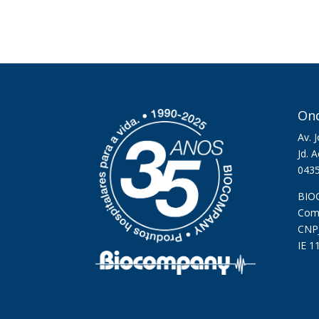
On
Av. 
Jd. 
043
BIO
Comé
CNPJ
IE 1