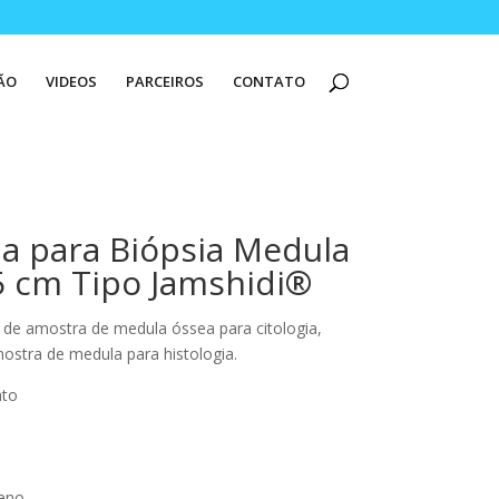
ÃO
VIDEOS
PARCEIROS
CONTATO
la para Biópsia Medula
5 cm Tipo Jamshidi®
a de amostra de medula óssea para citologia,
stra de medula para histologia.
ato
leno