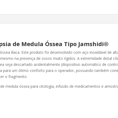
Jamshidi®
quantidade
ópsia de Medula Óssea Tipo Jamshidi®
ssea ilíaca. Este produto foi desenvolvido com aço inoxidável de alt
e, mesmo na presença de ossos muito rígidos. A extremidade distal c
ea seja descartado acidentalmente (dispositivo automático de cont
ada para um ótimo conforto para o operador, possuindo também conex
ter o fragmento.
a de medula óssea para citologia, infusão de medicamentos e amostra