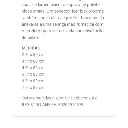
shaft de lúmen único radiopaco de poliéter
bloco amida. Um conector luer lock proximal,
também constituído de poliéter bloco amida
anexa-se a uma seringa (não fornecida com
o produto) para ser utilizada para insuflação
do balão.
MEDIDAS
2 Fr x 80 cm
3 Fr x 80 cm
4 Fr x 80 cm
5 Fr x 80 cm
6 Fr x 80 cm
7 Fr x 80 cm
Outras medidas disponíveis sob consulta.
REGISTRO ANVISA: 80202910079