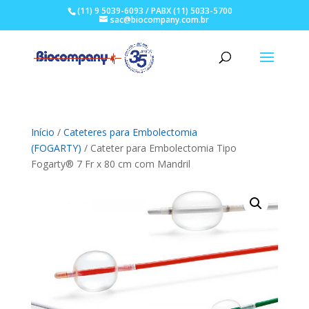
(11) 9 5039-6093 / PABX (11) 5033-5700
sac@biocompany.com.br
Início
/
Cateteres para Embolectomia
(FOGARTY)
/ Cateter para Embolectomia Tipo
Fogarty® 7 Fr x 80 cm com Mandril