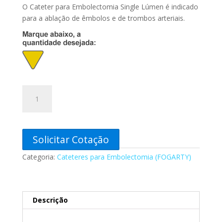
O Cateter para Embolectomia Single Lúmen é indicado
para a ablação de êmbolos e de trombos arteriais.
Cateter
para
Embolectomia
Tipo
Fogarty®
Solicitar Cotação
7
Categoria:
Cateteres para Embolectomia (FOGARTY)
Fr
x
80
cm
Descrição
com
Mandril