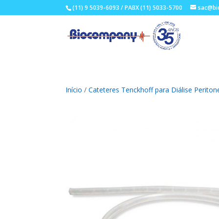
(11) 9 5039-6093 / PABX (11) 5033-5700
sac@bi
Início
/
Cateteres Tenckhoff para Diálise Periton