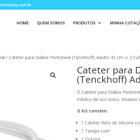
ocompany.com.br
HOME
QUEM SOMOS
PRODUTOS
MINHA COTAÇ
eal
/ Cateter para Diálise Peritoneal (Tenckhoff) Adulto 42 cm c/ 2 Cuf
Cateter para D
(Tenckhoff) Ad
O Cateter para Diálise Periton
médico de uso único, invasivo 
O kit contém:
1 Cateter Reto de Silicone c
1 Tampa Luer
1 Oclusor