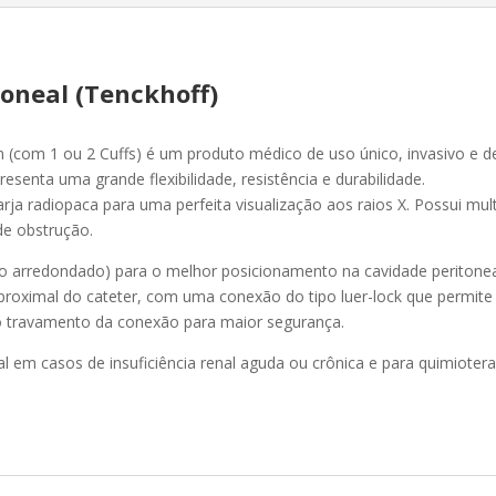
quantidade
toneal (Tenckhoff)
n (com 1 ou 2 Cuffs) é um produto médico de uso único, invasivo e d
esenta uma grande flexibilidade, resistência e durabilidade.
a radiopaca para uma perfeita visualização aos raios X. Possui mult
e obstrução.
o arredondado) para o melhor posicionamento na cavidade peritone
proximal do cateter, com uma conexão do tipo luer-lock que permite
 o travamento da conexão para maior segurança.
eal em casos de insuficiência renal aguda ou crônica e para quimioter