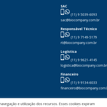
SAC
(11) 9 5039-6093
sac@biocompany.com.br
Responsável Técnico
(11) 9 7149-5179
rt@biocompany.com.br
Logística
(11) 9 9621-4145
logistica@biocompany.com.br
Financeiro
(11) 9 9134-6033
financeiro@biocompany.com.
 navegação e utilização dos recursos. Esses cookies expiram