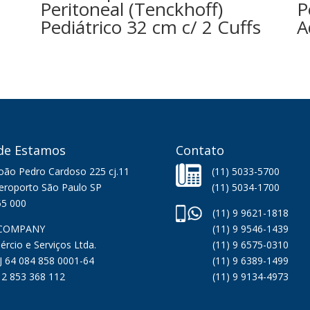
Peritoneal (Tenckhoff)
P
Pediátrico 32 cm c/ 2 Cuffs
A
de Estamos
Contato
João Pedro Cardoso 225 cj.11
(11) 5033-5700
Aeroporto São Paulo SP
(11) 5034-1700
55 000
(11) 9 9621-1818
COMPANY
(11) 9 9546-1439
rcio e Serviços Ltda.
(11) 9 6575-0310
 64 084 858 0001-64
(11) 9 6389-1499
12 853 368 112
(11) 9 9134-4973