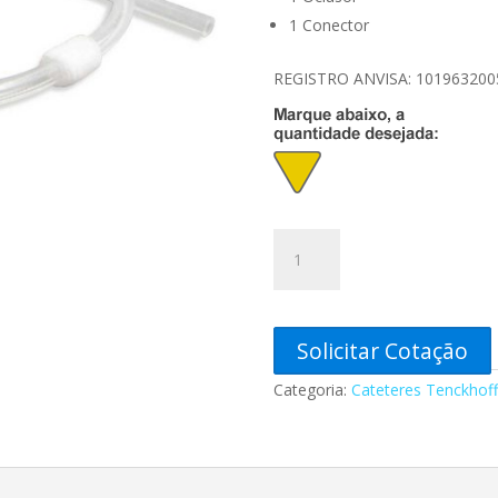
1 Conector
REGISTRO ANVISA: 101963200
Cateter
para
Diálise
Peritoneal
(Tenckhoff)
Solicitar Cotação
Adulto
Categoria:
Cateteres Tenckhoff 
42
cm
c/
2
Cuffs