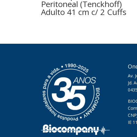
Peritoneal (Tenckhoff)
Adulto 41 cm c/ 2 Cuffs
On
Av. 
Jd. 
043
BIO
Comé
CNPJ
IE 1