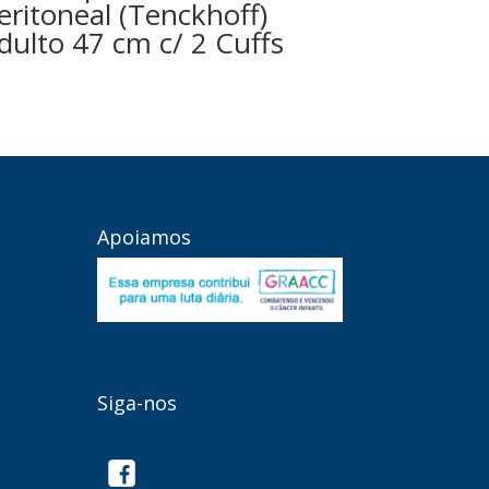
eritoneal (Tenckhoff)
dulto 47 cm c/ 2 Cuffs
Apoiamos
Siga-nos