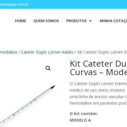
ocompany.com.br
HOME
QUEM SOMOS
PRODUTOS
MINHA COTAÇ
modiálise
/
Cateter Duplo Lúmen Adulto
/ Kit Cateter Duplo Lúmen E
Kit Cateter D
Curvas – Mode
O Cateter Duplo Lúmen Extens
médico de uso único, invasivo.
uma linha de acesso vascular c
hemodiálise em pacientes porta
O kit contém:
MODELO A