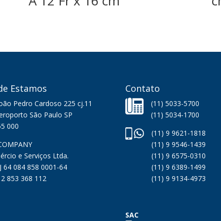
A 12 Fr x 16 cm
c
de Estamos
Contato
João Pedro Cardoso 225 cj.11
(11) 5033-5700
Aeroporto São Paulo SP
(11) 5034-1700
55 000
(11) 9 9621-1818
COMPANY
(11) 9 9546-1439
rcio e Serviços Ltda.
(11) 9 6575-0310
 64 084 858 0001-64
(11) 9 6389-1499
12 853 368 112
(11) 9 9134-4973
SAC