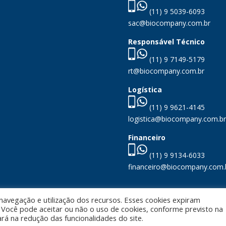
(11) 9 5039-6093
sac@biocompany.com.br
Responsável Técnico
(11) 9 7149-5179
rt@biocompany.com.br
Logística
(11) 9 9621-4145
logistica@biocompany.com.br
Financeiro
(11) 9 9134-6033
financeiro@biocompany.com.
 navegação e utilização dos recursos. Esses cookies expiram
ocê pode aceitar ou não o uso de cookies, conforme previsto na
os direitos reservados. As imagens são de uso exclusivo da Biocom
ará na redução das funcionalidades do site.