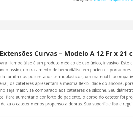
–
Modelo
A
12
Fr
x
21
cm
Extensões Curvas – Modelo A 12 Fr x 21 
quantidade
ra Hemodiálise é um produto médico de uso único, invasivo. Este ca
liando assim, no tratamento de hemodiálise em pacientes portadores d
 da família dos poliuretanos termoplásticos, um material biocompatív
terial, os cateteres apresentam a mesma flexibilidade do silicone, p
no seja maior, se comparado aos cateteres de silicone. Seu diâmetro 
e. Para aumentar o conforto do paciente, o corpo do cateter foi pro
a deixa o cateter menos propenso a dobras. Sua superfície lisa e regu