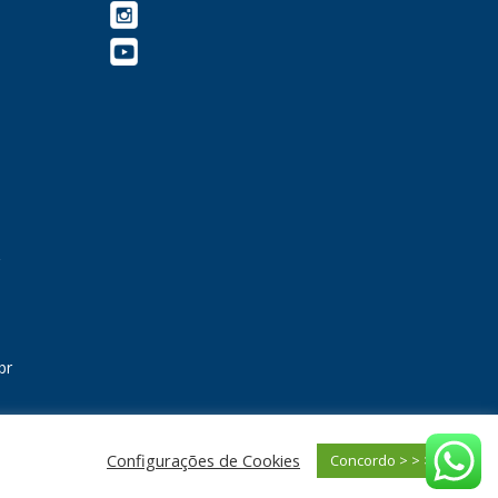
br
Configurações de Cookies
Concordo > > > > >
pany.