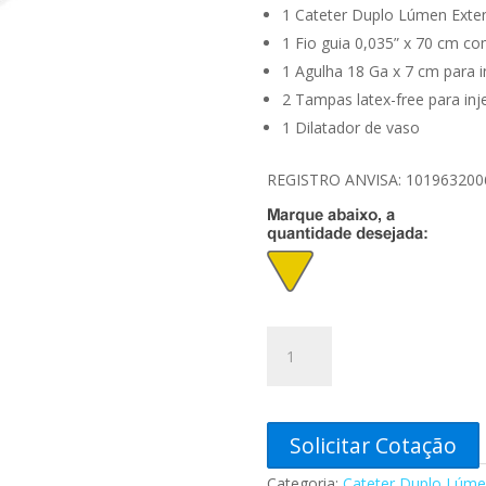
1 Cateter Duplo Lúmen Exte
1 Fio guia 0,035” x 70 cm c
1 Agulha 18 Ga x 7 cm para i
2 Tampas latex-free para inj
1 Dilatador de vaso
REGISTRO ANVISA: 101963200
Kit
Cateter
Duplo
Lúmen
Extensões
Solicitar Cotação
Curvas
Categoria:
Cateter Duplo Lúme