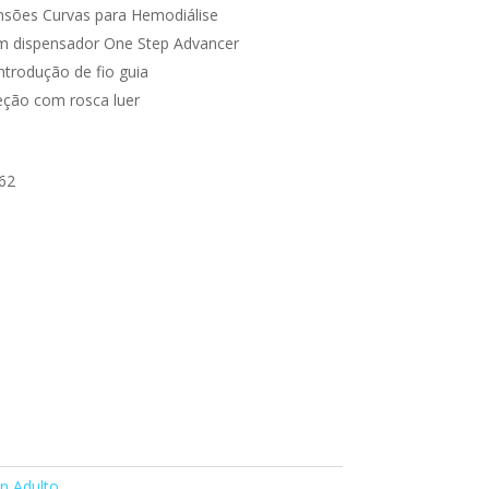
nsões Curvas para Hemodiálise
om dispensador One Step Advancer
ntrodução de fio guia
eção com rosca luer
62
n Adulto