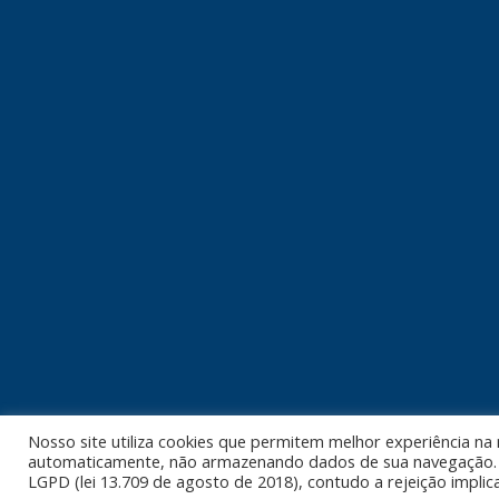
Nosso site utiliza cookies que permitem melhor experiência na
automaticamente, não armazenando dados de sua navegação. V
© Copyright 2026 | Biocompany 35 anos. Todos 
LGPD (lei 13.709 de agosto de 2018), contudo a rejeição implic