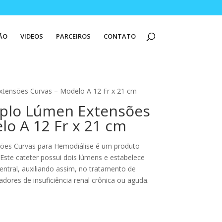
ÃO
VIDEOS
PARCEIROS
CONTATO
xtensões Curvas – Modelo A 12 Fr x 21 cm
uplo Lúmen Extensões
lo A 12 Fr x 21 cm
ões Curvas para Hemodiálise é um produto
 Este cateter possui dois lúmens e estabelece
entral, auxiliando assim, no tratamento de
dores de insuficiência renal crônica ou aguda.