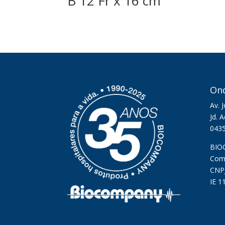
B 12 Fr x 16 cm
On
Av. 
Jd. 
043
BIO
Comé
CNPJ
IE 1