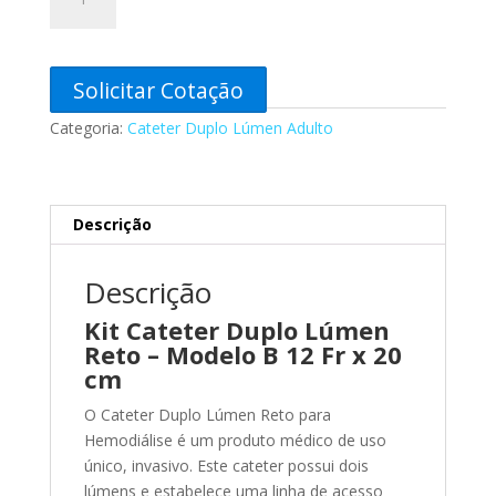
Cateter
Duplo
Lúmen
Reto
Solicitar Cotação
–
Categoria:
Cateter Duplo Lúmen Adulto
Modelo
B
12
Fr
Descrição
x
20
Descrição
cm
quantidade
Kit Cateter Duplo Lúmen
Reto – Modelo B 12 Fr x 20
cm
O Cateter Duplo Lúmen Reto para
Hemodiálise é um produto médico de uso
único, invasivo. Este cateter possui dois
lúmens e estabelece uma linha de acesso